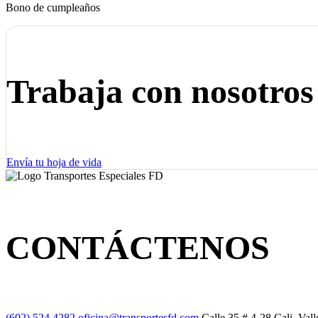
Bono de cumpleaños
Trabaja con nosotros
Envía tu hoja de vida
CONTÁCTENOS
(602) 524 4282
oficina@transportesfd.com
Calle 35 # 4-28
Cali, Val